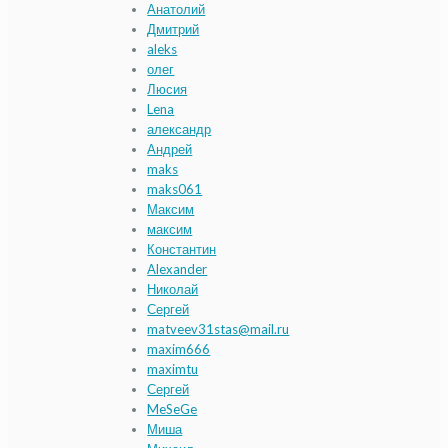
Анатолий
Дмитрий
aleks
олег
Люсия
Lena
александр
Андрей
maks
maks061
Максим
максим
Константин
Alexander
Николай
Сергей
matveev31stas@mail.ru
maxim666
maximtu
Сергей
MeSeGe
Миша