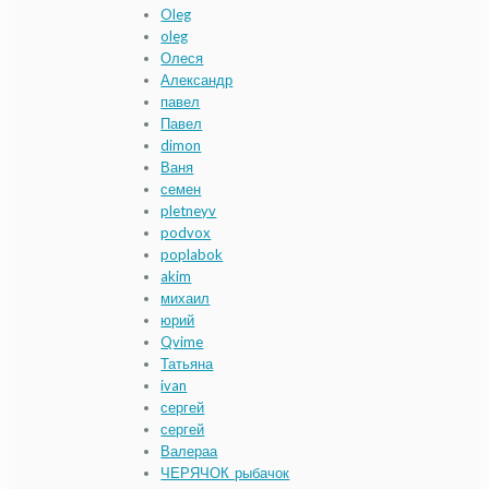
Oleg
oleg
Олеся
Александр
павел
Павел
dimon
Ваня
семен
pletneyv
podvox
poplabok
akim
михаил
юрий
Qvime
Татьяна
ivan
сергей
сергей
Валераа
ЧЕРЯЧОК_рыбачок