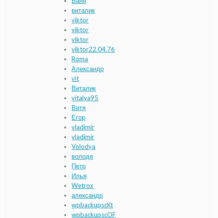
Ваня
виталик
viktor
viktor
viktor
viktor22.04.76
Roma
Александр
vit
Виталик
vitalya95
Витя
Егор
vladimir
vladimir
Volodya
володя
Петр
Илья
Wetrox
александр
wpbackupscKt
wpbackupscOF