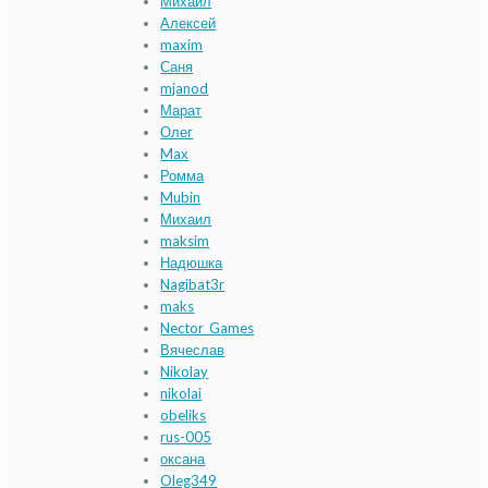
Михаил
Алексей
maxim
Саня
mjanod
Марат
Олег
Max
Ромма
Mubin
Михаил
maksim
Надюшка
Nagibat3r
maks
Nector_Games
Вячеслав
Nikolay
nikolai
obeliks
rus-005
оксана
Oleg349