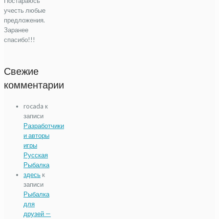
Постараюсь
учесть любые
предложения.
Заранее
спасибо!!!
Свежие
комментарии
rocada
к
записи
Разработчики
и авторы
игры
Русская
Рыбалка
здесь
к
записи
Рыбалка
для
друзей —