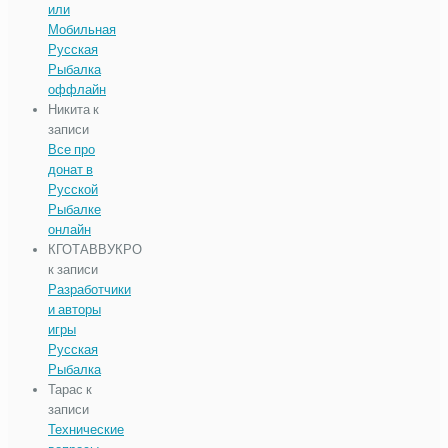
или
Мобильная
Русская
Рыбалка
оффлайн
Никита
к
записи
Все про
донат в
Русской
Рыбалке
онлайн
КГОТАВВУКРО
к записи
Разработчики
и авторы
игры
Русская
Рыбалка
Тарас
к
записи
Технические