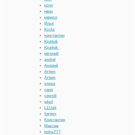
коля
иван
кирилл
Илья
Kosta
константин
Kpa6uk
Kpa6uk_
евгений
andrei
Андрей
Artem
Artem
елена
саня
сергей
wlad
L.D.lait
Sergey
Константин
Максим
lesha777