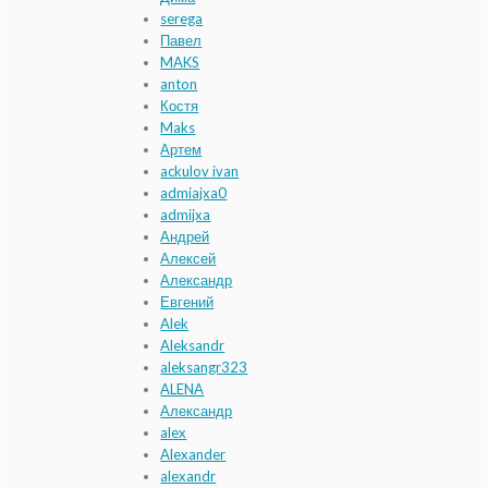
serega
Павел
MAKS
anton
Костя
Maks
Артем
ackulov ivan
admiajxa0
admijxa
Андрей
Алексей
Александр
Евгений
Alek
Aleksandr
aleksangr323
ALENA
Александр
alex
Alexander
alexandr