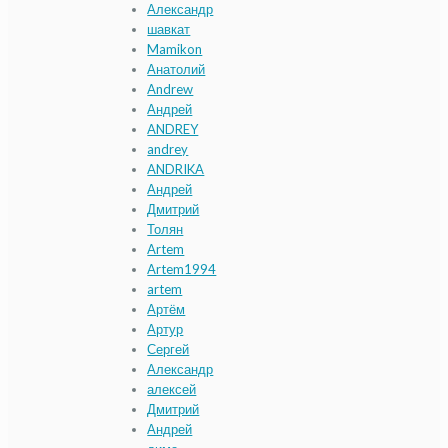
Александр
шавкат
Mamikon
Анатолий
Andrew
Андрей
ANDREY
andrey
ANDRIKA
Андрей
Дмитрий
Толян
Artem
Artem1994
artem
Артём
Артур
Сергей
Александр
алексей
Дмитрий
Андрей