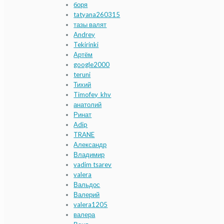
боря
tatyana260315
тазы валят
Andrey
Tekirinki
Артём
google2000
teruni
Тихий
Timofey_khv
анатолий
Ринат
Adip
TRANE
Александр
Владимир
vadim tsarev
valera
Вальдос
Валерий
valera1205
валера