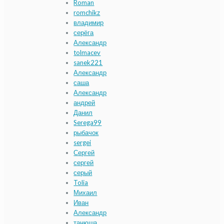
Roman
romchikz
владимир
серёга
Александр
tolmacev
sanek221
Александр
саша
Александр
андрей
Данил
Serega99
рыбачок
sergei
Сергей
сергей
серый
Tolia
Михаил
Иван
Александр
танюша