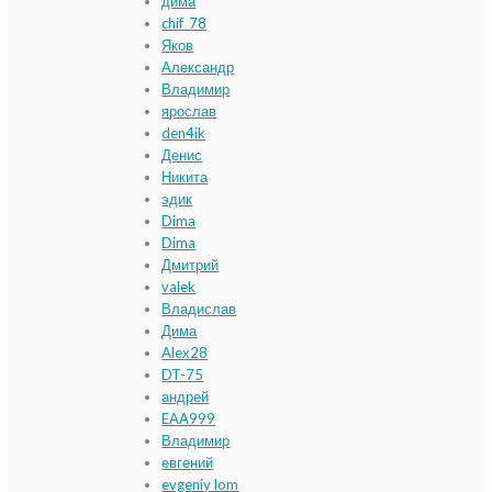
дима
chif_78
Яков
Александр
Владимир
ярослав
den4ik
Денис
Никита
эдик
Dima
Dima
Дмитрий
valek
Владислав
Дима
Alex28
DT-75
андрей
EAA999
Владимир
евгений
evgeniy lom