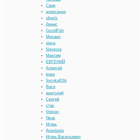
Саня
александр
sikeriz
Денис
GoodFish
Михаил
slava
Slavessa
Максим
ЕВГЕНИЙ
Алексей
вова
Soroka836
Вася
анатолий
Сергей
стас
Stepan
Яков
Игорь
Anastasia
Игорь Васильевич