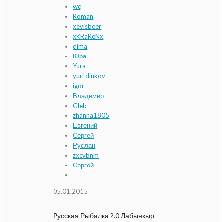
wq
Roman
xevisbeer
xKRaKeNx
dima
Юра
Yura
yuri dinkov
igor
Владимир
Gleb
zhanna1805
Евгений
Сергей
Руслан
zxcvbnm
Сергей
05.01.2015
Русская Рыбалка 2.0 Лабынкыр —