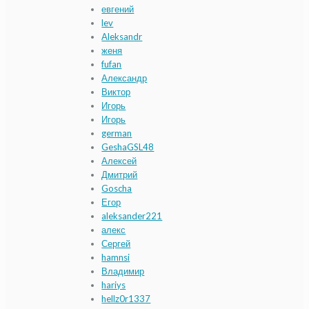
евгений
lev
Aleksandr
женя
fufan
Александр
Виктор
Игорь
Игорь
german
GeshaGSL48
Алексей
Дмитрий
Goscha
Егор
aleksander221
алекс
Сергей
hamnsi
Владимир
hariys
hellz0r1337