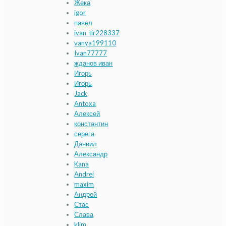
Жека
igor
павел
ivan_tir228337
vanya199110
Ivan77777
жданов иван
Игорь
Игорь
Jack
Antoxa
Алексей
константин
серега
Даниил
Александр
Kana
Andrei
maxim
Андрей
Стас
Слава
klim